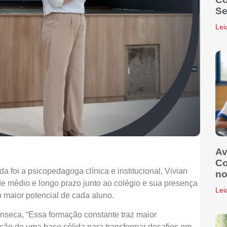
Se
Lei
Av
Co
a foi a psicopedagoga clínica e institucional, Vivian
no
e médio e longo prazo junto ao colégio e sua presença
Lei
 maior potencial de cada aluno.
nseca, “Essa formação constante traz maior
ação de uma base sólida para transformar desafios em