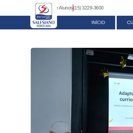
Login Pais e Alunos
(15) 3229-3600
INÍCIO
C