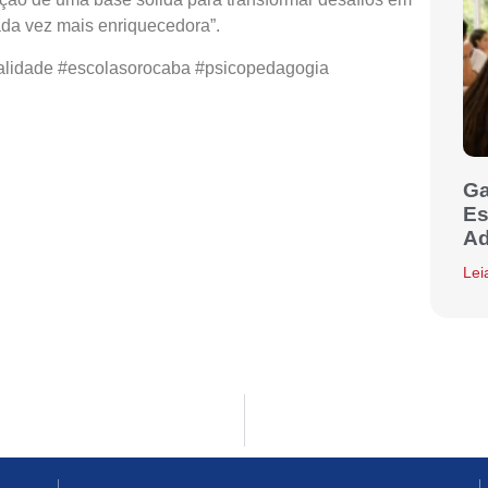
ada vez mais enriquecedora”.
lidade
#escolasorocaba
#psicopedagogia
Ga
Es
Ad
Lei