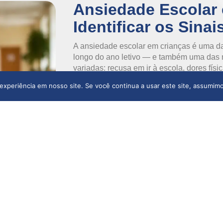
Ansiedade Escolar
Identificar os Sinai
A ansiedade escolar em crianças é uma da
longo do ano letivo — e também uma das 
variadas: recusa em ir à escola, dores fí
das aulas ou queda no desempenho acadê
experiência em nosso site. Se você continua a usar este site, assumimo
a diferença entre um apoio efetivo e um p
Diferente do nervosismo pontual antes de
um padrão de medo ou
LEIA MAIS