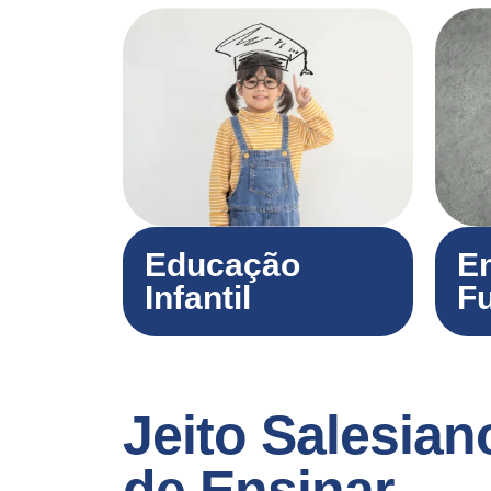
Educação
E
Infantil
F
Jeito Salesian
de Ensinar