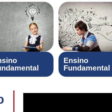
nsino
Ensino
undamental
Fundamental 
o