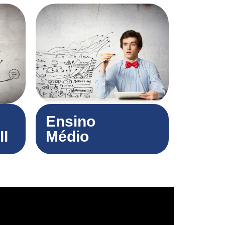
Ensino
II
Médio