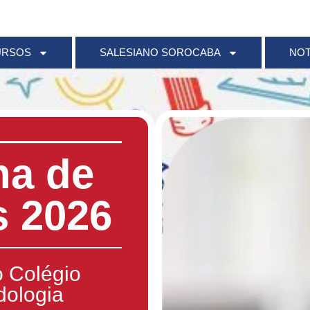
URSOS
SALESIANO SOROCABA
NOT
a de
s 2026
 Colégio
dologia