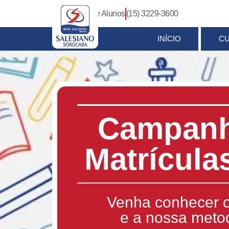
Login Pais e Alunos
(15) 3229-3600
INÍCIO
C
Campanh
Matrícula
Venha conhecer o
e a nossa meto