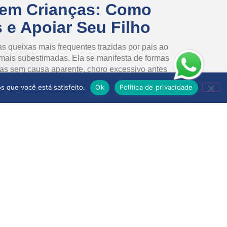
 em Crianças: Como
s e Apoiar Seu Filho
s queixas mais frequentes trazidas por pais ao
mais subestimadas. Ela se manifesta de formas
sicas sem causa aparente, choro excessivo antes
mico. Reconhecer esses sinais cedo faz toda
s que você está satisfeito.
Ok
Política de privacidade
roblema que se agrava silenciosamente.
 uma prova, a ansiedade escolar em crianças é