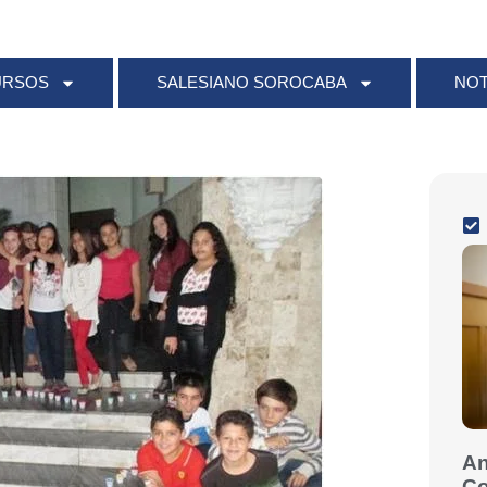
URSOS
SALESIANO SOROCABA
NOT
An
Co