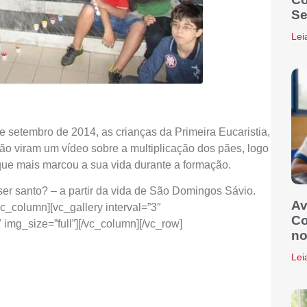
Se
Lei
 setembro de 2014, as crianças da Primeira Eucaristia,
ão viram um vídeo sobre a multiplicação dos pães, logo
ue mais marcou a sua vida durante a formação.
er santo? – a partir da vida de São Domingos Sávio.
Av
c_column][vc_gallery interval=”3″
Co
mg_size=”full”][/vc_column][/vc_row]
no
Lei