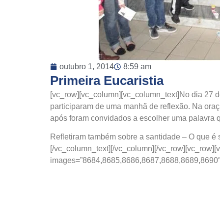
outubro 1, 2014
8:59 am
Primeira Eucaristia
[vc_row][vc_column][vc_column_text]No dia 27 de
participaram de uma manhã de reflexão. Na oraç
após foram convidados a escolher uma palavra q
Refletiram também sobre a santidade – O que é s
[/vc_column_text][/vc_column][/vc_row][vc_row][v
images=”8684,8685,8686,8687,8688,8689,8690″ i