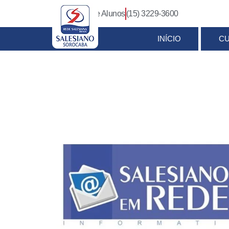
Login Pais e Alunos
(15) 3229-3600
INÍCIO
C