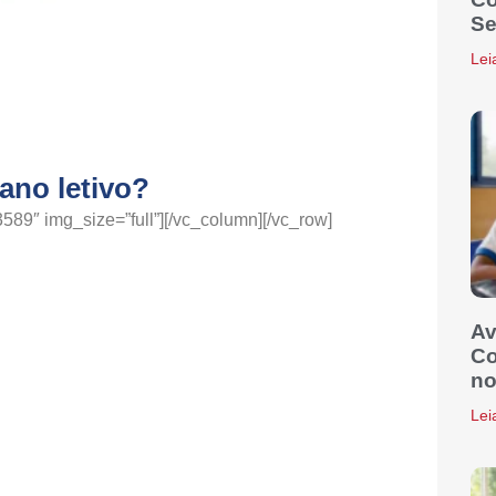
Se
Lei
ano letivo?
89″ img_size=”full”][/vc_column][/vc_row]
Av
Co
no
Lei