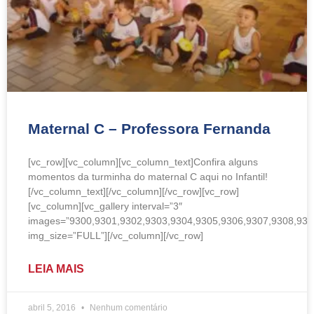
Maternal C – Professora Fernanda
[vc_row][vc_column][vc_column_text]Confira alguns
momentos da turminha do maternal C aqui no Infantil!
[/vc_column_text][/vc_column][/vc_row][vc_row]
[vc_column][vc_gallery interval=”3″
images=”9300,9301,9302,9303,9304,9305,9306,9307,9308,930
img_size=”FULL”][/vc_column][/vc_row]
LEIA MAIS
abril 5, 2016
Nenhum comentário