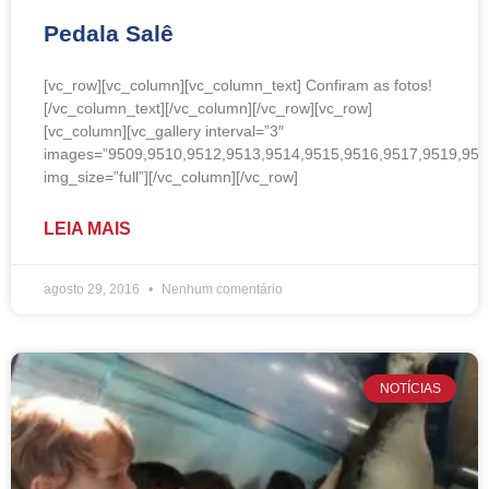
Pedala Salê
[vc_row][vc_column][vc_column_text] Confiram as fotos!
[/vc_column_text][/vc_column][/vc_row][vc_row]
[vc_column][vc_gallery interval=”3″
images=”9509,9510,9512,9513,9514,9515,9516,9517,9519,952
img_size=”full”][/vc_column][/vc_row]
LEIA MAIS
agosto 29, 2016
Nenhum comentário
NOTÍCIAS