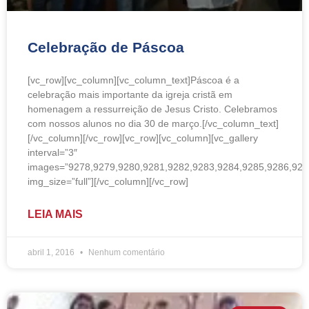
Celebração de Páscoa
[vc_row][vc_column][vc_column_text]Páscoa é a
celebração mais importante da igreja cristã em
homenagem a ressurreição de Jesus Cristo. Celebramos
com nossos alunos no dia 30 de março.[/vc_column_text]
[/vc_column][/vc_row][vc_row][vc_column][vc_gallery
interval=”3″
images=”9278,9279,9280,9281,9282,9283,9284,9285,9286,928
img_size=”full”][/vc_column][/vc_row]
LEIA MAIS
abril 1, 2016
Nenhum comentário