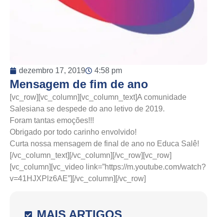
dezembro 17, 2019
4:58 pm
Mensagem de fim de ano
[vc_row][vc_column][vc_column_text]A comunidade
Salesiana se despede do ano letivo de 2019.
Foram tantas emoções!!!
Obrigado por todo carinho envolvido!
Curta nossa mensagem de final de ano no Educa Salê!
[/vc_column_text][/vc_column][/vc_row][vc_row]
[vc_column][vc_video link=”https://m.youtube.com/watch?
v=41HJXPlz6AE”][/vc_column][/vc_row]
MAIS ARTIGOS