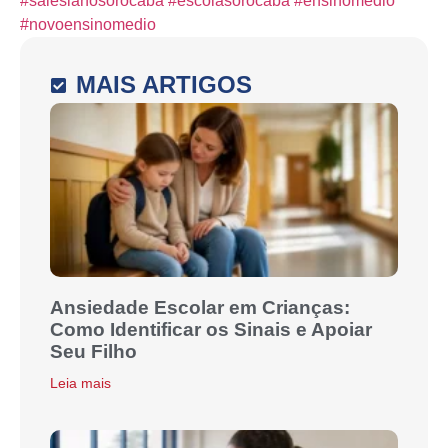
#salesianosorocaba
#escolasorocaba
#ensinomedio
#novoensinomedio
MAIS ARTIGOS
Ansiedade Escolar em Crianças:
Como Identificar os Sinais e Apoiar
Seu Filho
Leia mais