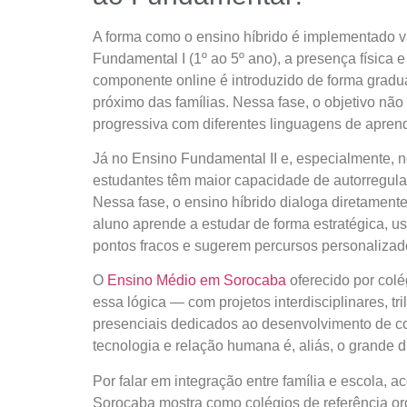
A forma como o ensino híbrido é implementado va
Fundamental I (1º ao 5º ano), a presença física
componente online é introduzido de forma grad
próximo das famílias. Nessa fase, o objetivo não
progressiva com diferentes linguagens de apren
Já no Ensino Fundamental II e, especialmente, 
estudantes têm maior capacidade de autorregulaç
Nessa fase, o ensino híbrido dialoga diretament
aluno aprende a estudar de forma estratégica, u
pontos fracos e sugerem percursos personalizad
O
Ensino Médio em Sorocaba
oferecido por col
essa lógica — com projetos interdisciplinares, 
presenciais dedicados ao desenvolvimento de co
tecnologia e relação humana é, aliás, o grande 
Por falar em integração entre família e escola,
Sorocaba mostra como colégios de referência or