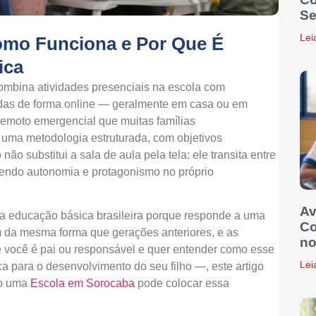
Se
Lei
omo Funciona e Por Que É
ica
mbina atividades presenciais na escola com
adas de forma online — geralmente em casa ou em
remoto emergencial que muitas famílias
 uma metodologia estruturada, com objetivos
o substitui a sala de aula pela tela: ele transita entre
vendo autonomia e protagonismo no próprio
Av
 educação básica brasileira porque responde a uma
Co
 da mesma forma que gerações anteriores, e as
no
 você é pai ou responsável e quer entender como esse
Lei
ca para o desenvolvimento do seu filho —, este artigo
mo uma
Escola em Sorocaba
pode colocar essa