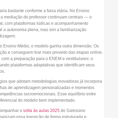
ria bastante conforme a faixa etária. No Ensino
 e a mediação do professor continuam centrais — o
ual, com plataformas lúdicas e acompanhamento
 é a autonomia plena, mas sim a familiarização
dizagem.
no Ensino Médio, o modelo ganha outra dimensão. Os
ão e conseguem tirar mais proveito das etapas online.
e com a preparação para o ENEM e vestibulares: o
sando plataformas adaptativas que identificam seus
os.
égios que adotam metodologias inovadoras já incorpora
trilhas de aprendizagem personalizadas e momentos
mpetências socioemocionais. Esse equilíbrio entre
diferencial do modelo bem implementado.
 acompanhar o
volta às aulas 2025
do Salesiano
ganizam essa transição de forma estruturada e