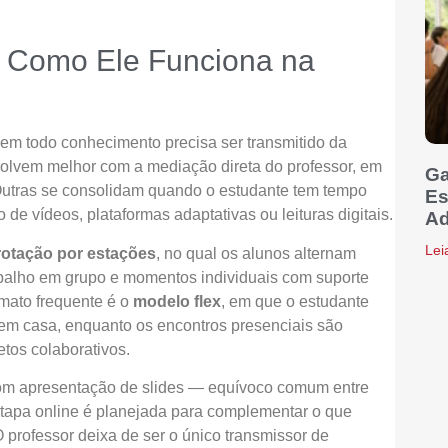
e Como Ele Funciona na
 nem todo conhecimento precisa ser transmitido da
lvem melhor com a mediação direta do professor, em
Ga
Outras se consolidam quando o estudante tem tempo
Es
 de vídeos, plataformas adaptativas ou leituras digitais.
Ad
Lei
rotação por estações
, no qual os alunos alternam
rabalho em grupo e momentos individuais com suporte
rmato frequente é o
modelo flex
, em que o estudante
em casa, enquanto os encontros presenciais são
tos colaborativos.
 com apresentação de slides — equívoco comum entre
tapa online é planejada para complementar o que
O professor deixa de ser o único transmissor de