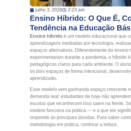
julho 3, 2026
2:23 am
Ensino Híbrido: O Que É, C
Tendência na Educação Bás
Ensino híbrido
é um modelo educacional que co
aprendizagens mediadas por tecnologia, realiz
espaços alternativos. Diferentemente do ensino 
experimentaram durante a pandemia, o híbrido é
pedagógicos claros para cada ambiente. O aluno nã
os dois espaços de forma intencional, desenvol
aprendizado.
Esse modelo vem ganhando espaço crescente na
demanda real: estudantes de hoje não aprendem
escolas que reconhecem isso saem na frente. Se
modelo funciona na prática — e o que ele signifi
responde às principais dúvidas. Para saber co
metodologia em prática, continue a leitura.