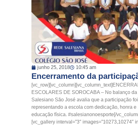
junho 25, 2018
10:45 am
Encerramento da participaç
[vc_row][vc_column][vc_column_text]ENC
ESCOLARES DE SOROCABA – No balanço da part
Salesiano São José avalia que a participação foi
representando a escola com dedicação, honra e
educação física. #salesianonoesporte[/vc_colum
[vc_gallery interval=”3″ images=”10273,10274″ im