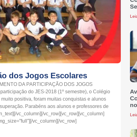
Se
Lei
ão dos Jogos Escolares
ERRAMENTO DA PARTICIPAÇÃO DOS JOGOS
Av
icipação do JES-2018 (1º semestre), o Colégio
Co
 muito positiva, foram muitas conquistas e alunos
no
 superação. Parabéns aos alunos e professores de
n_text][/vc_column][/vc_row][vc_row][vc_column]
Lei
g_size=”full”][/vc_column][/vc_row]