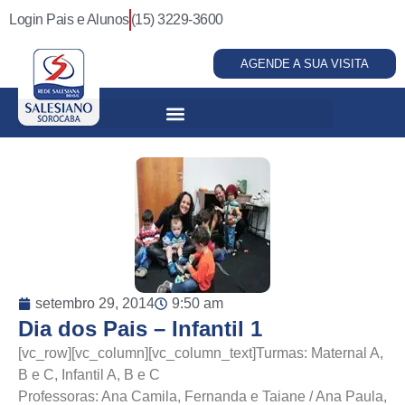
Login Pais e Alunos
(15) 3229-3600
AGENDE A SUA VISITA
setembro 29, 2014
9:50 am
Dia dos Pais – Infantil 1
[vc_row][vc_column][vc_column_text]Turmas: Maternal A,
B e C, Infantil A, B e C
Professoras: Ana Camila, Fernanda e Taiane / Ana Paula,