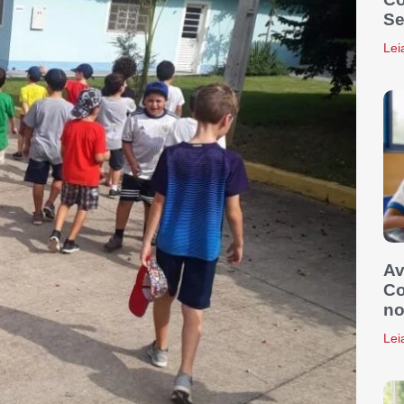
Se
Lei
Av
Co
no
Lei