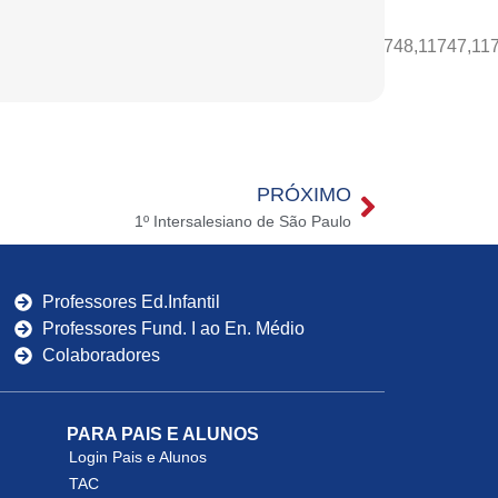
1762,11763,11754,11753,11752,11751,11749,11748,11747,11
PRÓXIMO
1º Intersalesiano de São Paulo
Professores Ed.Infantil
Professores Fund. I ao En. Médio
Colaboradores
PARA PAIS E ALUNOS
Login Pais e Alunos
TAC