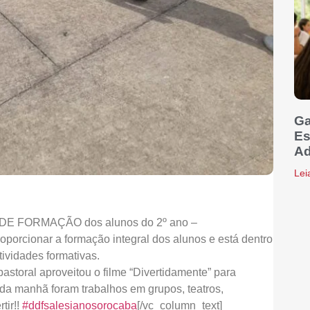
Ga
Es
Ad
Lei
A DE FORMAÇÃO dos alunos do 2º ano –
oporcionar a formação integral dos alunos e está dentro
ividades formativas.
storal aproveitou o filme “Divertidamente” para
da manhã foram trabalhos em grupos, teatros,
tir!!
#
ddfsalesianosorocaba
[/vc_column_text]