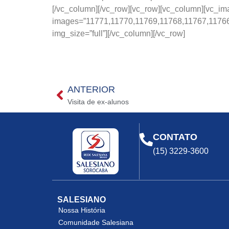
[/vc_column][/vc_row][vc_row][vc_column][vc_i
images=”11771,11770,11769,11768,11767,11766
img_size=”full”][/vc_column][/vc_row]
ANTERIOR
Visita de ex-alunos
CONTATO
(15) 3229-3600
SALESIANO
Nossa História
Comunidade Salesiana