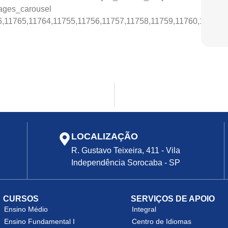
mages_carousel
,11765,11764,11755,11756,11757,11758,11759,11760,11761,1
LOCALIZAÇÃO
R. Gustavo Teixeira, 411 - Vila
Independência Sorocaba - SP
CURSOS
SERVIÇOS DE APOIO
Ensino Médio
Integral
Ensino Fundamental I
Centro de Idiomas