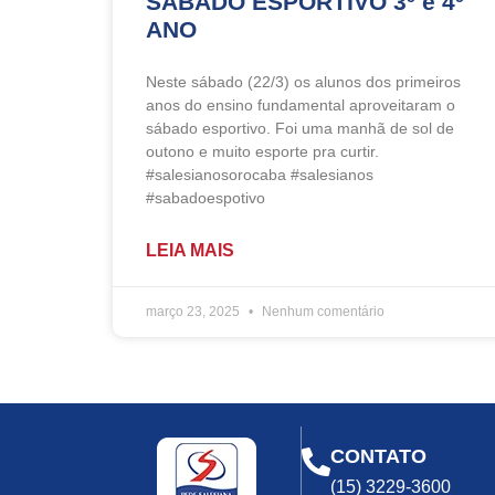
SÁBADO ESPORTIVO 3º e 4º
ANO
Neste sábado (22/3) os alunos dos primeiros
anos do ensino fundamental aproveitaram o
sábado esportivo. Foi uma manhã de sol de
outono e muito esporte pra curtir.
#salesianosorocaba #salesianos
#sabadoespotivo
LEIA MAIS
março 23, 2025
Nenhum comentário
CONTATO
(15) 3229-3600