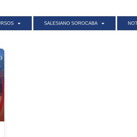
URSOS
SALESIANO SOROCABA
NOT