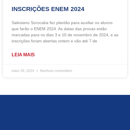
INSCRIÇÕES ENEM 2024
Salesiano Sorocaba fez plantão para auxiliar os alunos
que farão o ENEM 2024. As datas das provas estão
marcadas para os dias 3 e 10 de novembro de 2024, e as
inscrições foram abertas ontem e vão até 7 de
LEIA MAIS
maio 28, 2024
Nenhum comentário