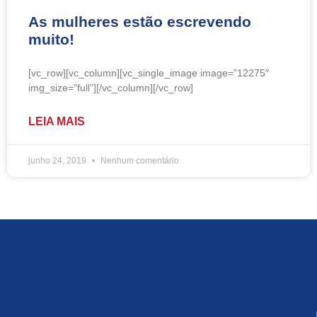
As mulheres estão escrevendo
muito!
[vc_row][vc_column][vc_single_image image=”12275″
img_size=”full”][/vc_column][/vc_row]
LEIA MAIS
junho 24, 2019
Nenhum comentário