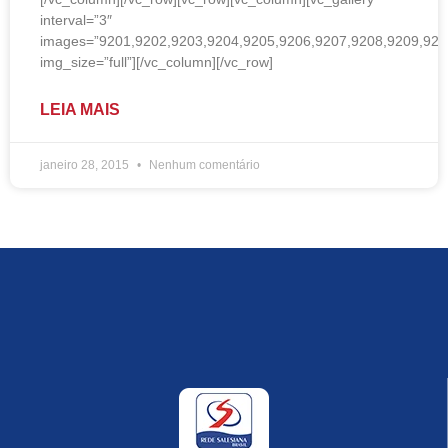
interval=”3″
images=”9201,9202,9203,9204,9205,9206,9207,9208,9209,921
img_size=”full”][/vc_column][/vc_row]
LEIA MAIS
janeiro 28, 2015
Nenhum comentário