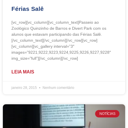
Férias Salê
[vc_row][vc_column][vc_column_text]Passeio ao
Zoológico Quinzinho de Barros e Divert Park com os
alunos que estavam participando das Férias Salê.
[/vc_column_text][/vc_column][/vc_row][vc_row]
[vc_column][vc_gallery interval=”3″
images=”9221,9222,9223,9224,9225,9226,9227,9228″
img_size=”full”][/vc_column][/vc_row]
LEIA MAIS
janeiro 28, 2015
Nenhum comentário
NOTÍCIAS