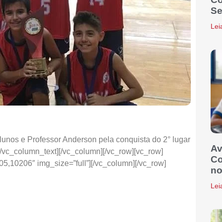
Se
Lei
unos e Professor Anderson pela conquista do 2° lugar
Av
vc_column_text][/vc_column][/vc_row][vc_row]
Co
05,10206″ img_size=”full”][/vc_column][/vc_row]
no
Lei