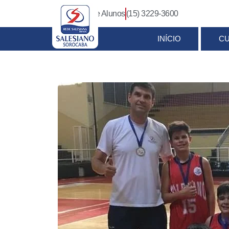
Login Pais e Alunos
(15) 3229-3600
INÍCIO
C