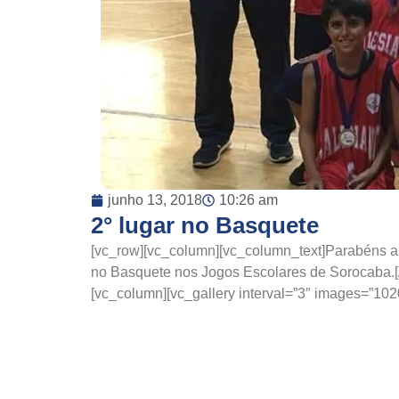
junho 13, 2018
10:26 am
2° lugar no Basquete
[vc_row][vc_column][vc_column_text]Parabéns al
no Basquete nos Jogos Escolares de Sorocaba.[/
[vc_column][vc_gallery interval=”3″ images=”102